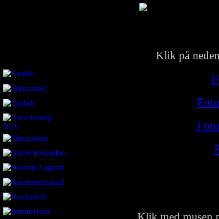
Klik på nedens
F
Foto
Foto
F
Klik med musen på