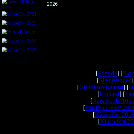
2026
[
Forside
] [
Slæg
[
Slægtsbøger
]
[
Gundestrupgaard
] [
H
[
Finland
] [
Fæt
[
Aars Skole 100 
[
DR Byen SEP 200
[
Klassefest 201
[
Klassefest 2