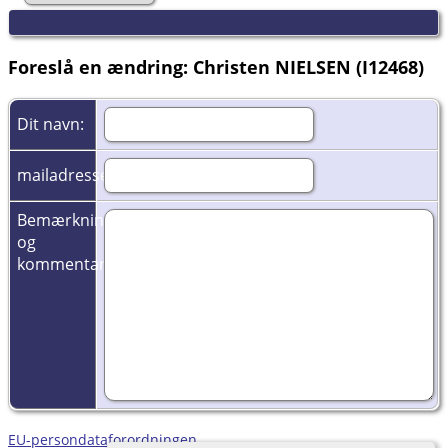
Foreslå en ændring: Christen NIELSEN (I12468)
Dit navn:
mailadresse:
Bemærkninger
og
kommentarer:
EU-persondataforordningen