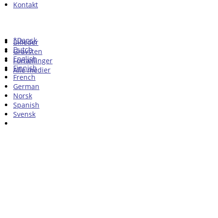
Kontakt
*Dansk
Billeder
Dutch
Gravsten
English
Fortællinger
Finnish
Alle medier
French
German
Norsk
Spanish
Svensk