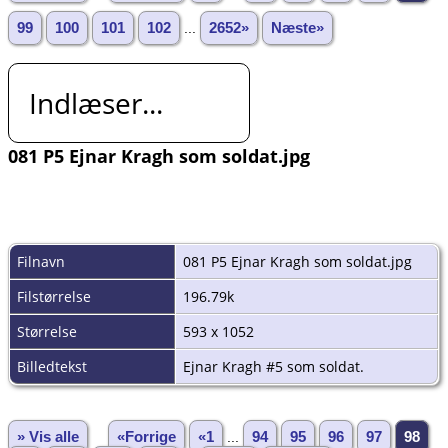
99
100
101
102
...
2652»
Næste»
Indlæser...
081 P5 Ejnar Kragh som soldat.jpg
Filnavn
081 P5 Ejnar Kragh som soldat.jpg
Filstørrelse
196.79k
Størrelse
593 x 1052
Billedtekst
Ejnar Kragh #5 som soldat.
» Vis alle
«Forrige
«1
...
94
95
96
97
98