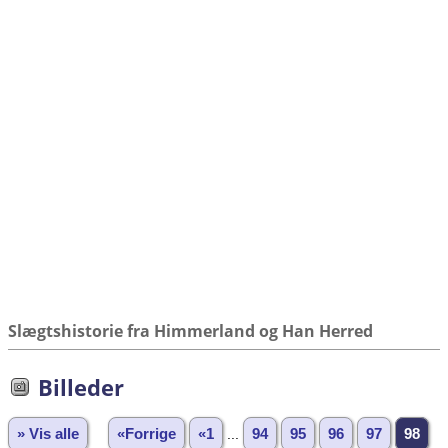
Slægtshistorie fra Himmerland og Han Herred
Billeder
» Vis alle
«Forrige
«1
...
94
95
96
97
98