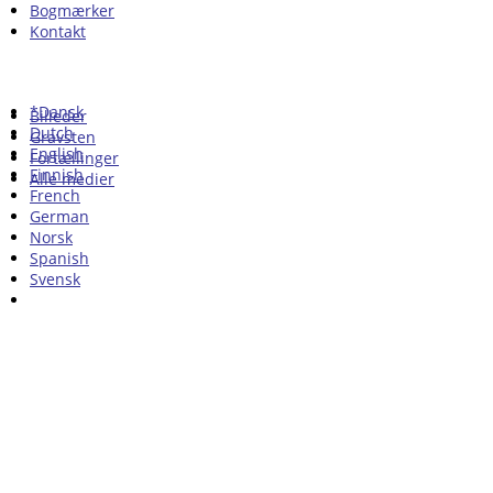
Bogmærker
Kontakt
*Dansk
Billeder
Dutch
Gravsten
English
Fortællinger
Finnish
Alle medier
French
German
Norsk
Spanish
Svensk