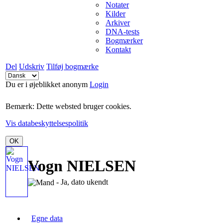
Notater
Kilder
Arkiver
DNA-tests
Bogmærker
Kontakt
Del
Udskriv
Tilføj bogmærke
Du er i øjeblikket anonym
Login
Bemærk: Dette websted bruger cookies.
Vis databeskyttelsespolitik
OK
Vogn NIELSEN
- Ja, dato ukendt
Egne data