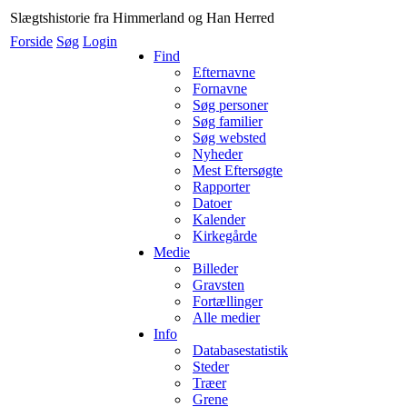
Slægtshistorie fra Himmerland og Han Herred
Forside
Søg
Login
Find
Efternavne
Fornavne
Søg personer
Søg familier
Søg websted
Nyheder
Mest Eftersøgte
Rapporter
Datoer
Kalender
Kirkegårde
Medie
Billeder
Gravsten
Fortællinger
Alle medier
Info
Databasestatistik
Steder
Træer
Grene