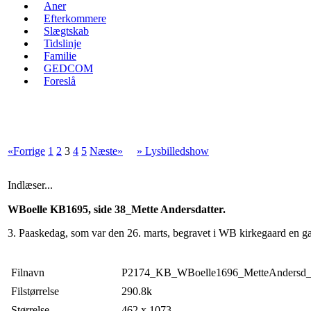
Aner
Efterkommere
Slægtskab
Tidslinje
Familie
GEDCOM
Foreslå
«Forrige
1
2
3
4
5
Næste»
» Lysbilledshow
Indlæser...
WBoelle KB1695, side 38_Mette Andersdatter.
3. Paaskedag, som var den 26. marts, begravet i WB kirkegaard en g
Filnavn
P2174_KB_WBoelle1696_MetteAndersd
Filstørrelse
290.8k
Størrelse
462 x 1073