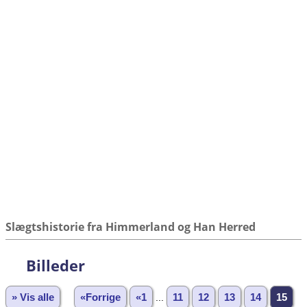
Slægtshistorie fra Himmerland og Han Herred
Billeder
» Vis alle
«Forrige
«1
...
11
12
13
14
15