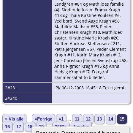
Landgren #84 og Mathildes familie
(4). Siddende foran: Emma Kragh
#18 og Thala Kirstine Poulsen #6.
Ved bord: Svend Aage Kragh #56,
Mathilde Madsen #55, Peder
Christensen Kragh #10, Mathildes
søster, Kirstine Marie Kragh #20,
Steffen Andreas Steffensen #211,
Petra Jørgensen #57, Peder Clement
Kragh #11, Karin Mary Kragh #12,
Jens Christian Jensen Svenstrup #58,
Anna Rigmor Kragh #15 og Anna
Hedvig Kragh #17. Fotografi
sammensat af to billeder.
2#231
JPK 06-12-2008 16:45:18 Tekst gemt
2#240
» Vis alle
«Forrige
«1
...
11
12
13
14
15
16
17
18
19
...
2652»
Næste»