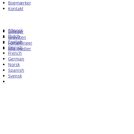
Bogmærker
Kontakt
*Dansk
Billeder
Dutch
Gravsten
English
Fortællinger
Finnish
Alle medier
French
German
Norsk
Spanish
Svensk