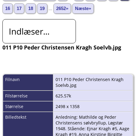
16
17
18
19
...
2652»
Næste»
Indlæser...
011 P10 Peder Christensen Kragh Soelvb.jpg
Filnavn
011 P10 Peder Christensen Kragh
Soelvb.jpg
Filstørrelse
625.57k
Størrelse
2498 x 1358
Billedtekst
Anledning: Mathilde og Peder
Christensens sølvbryllup, Løgstør
1948. Stående: Ejnar Kragh #5, Aage
Kragh #19, Anna Kirstine Birgitte