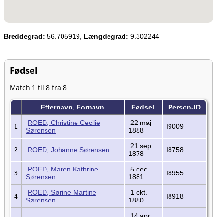
Breddegrad:
56.705919,
Længdegrad:
9.302244
Fødsel
Match 1 til 8 fra 8
Efternavn, Fornavn
Fødsel
Person-ID
ROED, Christine Cecilie
22 maj
1
I9009
Sørensen
1888
21 sep.
2
ROED, Johanne Sørensen
I8758
1878
ROED, Maren Kathrine
5 dec.
3
I8955
Sørensen
1881
ROED, Sørine Martine
1 okt.
4
I8918
Sørensen
1880
14 apr.