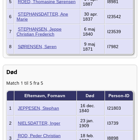
5
ROED, Thomasine Sørensen
I8981
1887
STEPHANSDATTER, Ane
30 apr.
6
I23542
Marie
1837
STEPHANSEN, Jeppe
6 maj
7
I23539
Christian Frederich
1840
9 maj
8
SØRENSEN, Søren
I7982
1871
Død
Match 1 til 5 fra 5
Efternavn, Fornavn
Død
Person-ID
16 dec.
1
JEPPESEN, Stephan
I21803
1840
23 jan.
2
NIELSDATTER, Inger
I3739
1909
ROD, Peder Christian
18 feb.
3
I8898