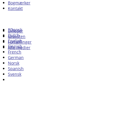
Bogmærker
Kontakt
*Dansk
Billeder
Dutch
Gravsten
English
Fortællinger
Finnish
Alle medier
French
German
Norsk
Spanish
Svensk