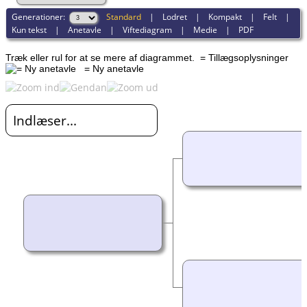
Generationer:
Standard
|
Lodret
|
Kompakt
|
Felt
|
Kun tekst
|
Anetavle
|
Viftediagram
|
Medie
|
PDF
Træk eller rul for at se mere af diagrammet.
= Tillægsoplysninger
= Ny anetavle
Indlæser...