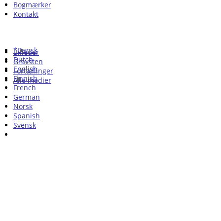
Bogmærker
Kontakt
*Dansk
Billeder
Dutch
Gravsten
English
Fortællinger
Finnish
Alle medier
French
German
Norsk
Spanish
Svensk