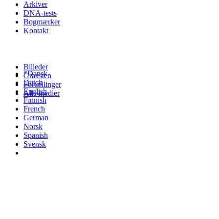
Arkiver
DNA-tests
Bogmærker
Kontakt
Billeder
*Dansk
Gravsten
Dutch
Fortællinger
English
Alle medier
Finnish
French
German
Norsk
Spanish
Svensk