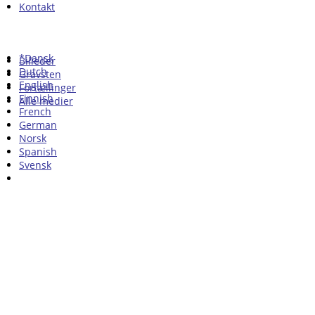
Kontakt
*Dansk
Billeder
Dutch
Gravsten
English
Fortællinger
Finnish
Alle medier
French
German
Norsk
Spanish
Svensk