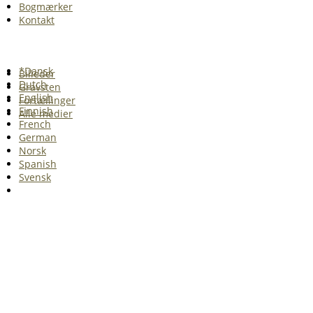
Bogmærker
Kontakt
*Dansk
Billeder
Dutch
Gravsten
English
Fortællinger
Finnish
Alle medier
French
German
Norsk
Spanish
Svensk