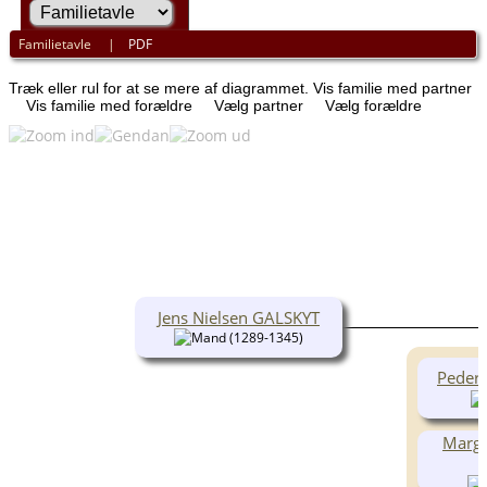
Familietavle
|
PDF
Træk eller rul for at se mere af diagrammet.
Vis familie med partner
Vis familie med forældre
Vælg partner
Vælg forældre
Jens Nielsen GALSKYT
(1289-1345)
Peder
Margr