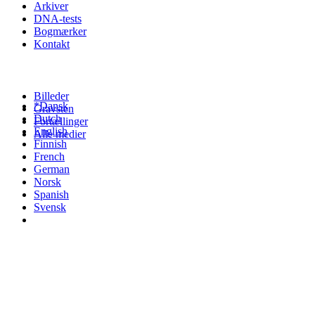
Arkiver
DNA-tests
Bogmærker
Kontakt
Billeder
*Dansk
Gravsten
Dutch
Fortællinger
English
Alle medier
Finnish
French
German
Norsk
Spanish
Svensk