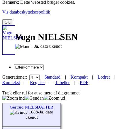
Bemærk: Dette websted bruger cookies.
Vis databeskyttelsespolitik
OK
Vogn NIELSEN
- Ja, dato ukendt
Generationer:
Standard
|
Kompakt
|
Lodret
|
Kun tekst
|
Register
|
Tabeller
|
PDF
Træk eller rul for at se mere af diagrammet.
Gertrud NIELSDATTER
1688-Ja, dato
ukendt